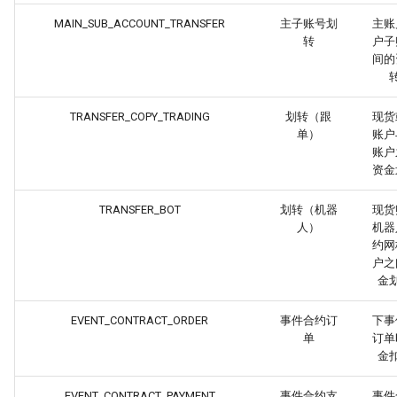
MAIN_SUB_ACCOUNT_TRANSFER
主子账号划
主账
转
户子
间的
TRANSFER_COPY_TRADING
划转（跟
现货
单）
账户
账户
资金
TRANSFER_BOT
划转（机器
现货
人）
机器
约网
户之
金
EVENT_CONTRACT_ORDER
事件合约订
下事
单
订单
金
EVENT_CONTRACT_PAYMENT
事件合约支
事件