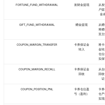
FORTUNE_FUND_WITHDRAWAL
发财金提现
从发
户提
金
GIFT_FUND_WITHDRAWAL
赠金提现
从赠
将赠
至主
COUPON_MARGIN_TRANSFER
卡券保证金
将卡
转入
金转
仓位
实保
COUPON_MARGIN_RECALL
卡券保证金
从合
回收
回收
证
COUPON_POSITION_PNL
卡券仓位盈
卡券
亏（盈利）
仓产
实现