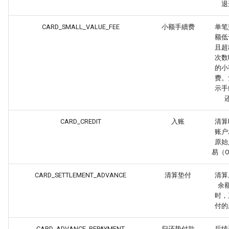
退
CARD_SMALL_VALUE_FEE
小额手續费
单笔
额低
且超
次数
的小
费。
示手
CARD_CREDIT
入账
清算
账户
原始
易（O
CARD_SETTLEMENT_ADVANCE
清算垫付
清算
余
时，
付的
CARD_ADVANCE_REPAYMENT
归还垫付款
后续