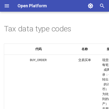
Open Platform
T
y
Tax data type codes
p
e
代码
名称
t
o
BUY_ORDER
交易买单
现货
每笔
s
成
录：
t
转出
的
a
币）
为转
r
到的
t
产）
共用