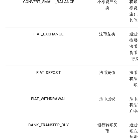
CONVERT_SMALL_BALANCE
小额资产兑
将账
换
额资
尘）
其他
FIAT_EXCHANGE
法币兑换
通过
换服
法币
货币
行
FIAT_DEPOSIT
法币充值
法币
将法
账
FIAT_WITHDRAWAL
法币提现
法币
将法
户中
BANK_TRANSFER_BUY
银行转账买
通过
币
账方
加密