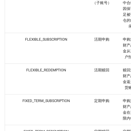
（子账号）
中合
因保
足被
仓的
FLEXIBLE_SUBSCRIPTION
活期申购
申购
财产
金从
户
FLEXIBLE_REDEMPTION
活期赎回
赎回
财产
金返
货
FIXED_TERM_SUBSCRIPTION
定期申购
申购
财产
金在
限内