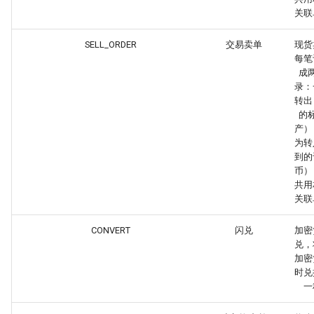
s
关联
e
SELL_ORDER
交易卖单
现货
每笔
a
成
r
录：
转出
c
的
产）
h
为转
到的
i
币）
共用
n
关联
g
CONVERT
闪兑
加密
兑，
加密
时兑
一