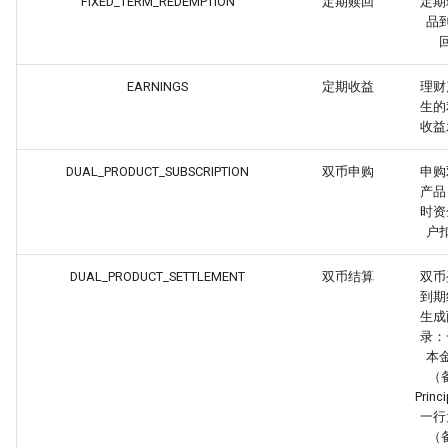
FIXED_TERM_REDEMPTION
定期赎回
定期
品
EARNINGS
定期收益
理财
生的
收益
DUAL_PRODUCT_SUBSCRIPTION
双币申购
申购
产品
时资
户
DUAL_PRODUCT_SETTLEMENT
双币结算
双币
到期
生成
录：
本
（备
Prin
一行
（备