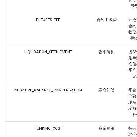
示
FUTURES_FEE
合约手续费
开仓
合约
收取
手
LIQUIDATION_SETTLEMENT
强平清算
因保
足导
仓位
平仓
记
NEGATIVE_BALANCE_COMPENSATION
穿仓补偿
平台
导致
现负
发放
补
FUNDING_COST
资金费用
持有
约仓