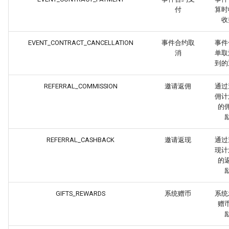
付
算时
收
EVENT_CONTRACT_CANCELLATION
事件合约取
事件
消
单取
到的
REFERRAL_COMMISSION
邀请返佣
通过
佣计
的
REFERRAL_CASHBACK
邀请返现
通过
现计
的
GIFTS_REWARDS
系统赠币
系统
赠