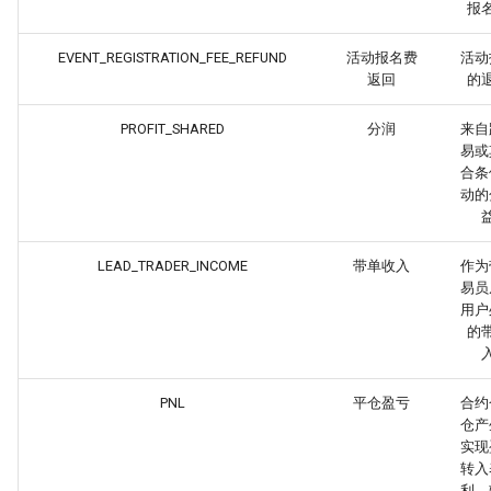
报
EVENT_REGISTRATION_FEE_REFUND
活动报名费
活动
返回
的
PROFIT_SHARED
分润
来自
易或
合条
动的
LEAD_TRADER_INCOME
带单收入
作为
易员
用户
的
PNL
平仓盈亏
合约
仓产
实现
转入
利，