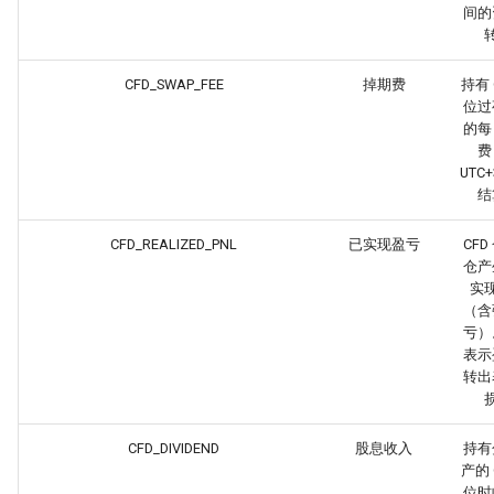
间的
CFD_SWAP_FEE
掉期费
持有 
位过
的每
费
UTC+
结
CFD_REALIZED_PNL
已实现盈亏
CFD
仓产
实
（含
亏）
表示
转出
CFD_DIVIDEND
股息收入
持有
产的 
位时