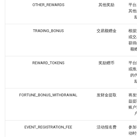
OTHER_REWARDS
其他奖励
平台
其他
TRADING_BONUS
交易额赠金
根据
或交
获得
额
REWARD_TOKENS
奖励赠币
平台
或推
的
FORTUNE_BONUS_WITHDRAWAL
发财金提取
将发
益提
账户
EVENT_REGISTRATION_FEE
活动报名费
参加
动时