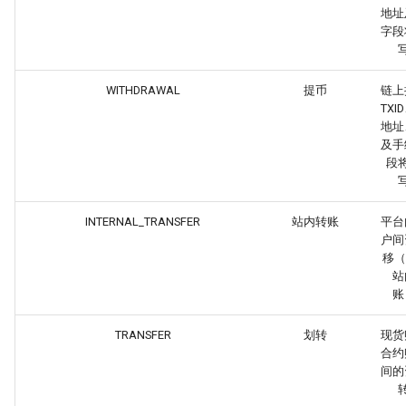
地址
字段
WITHDRAWAL
提币
链上
TXI
地址
及手
段
INTERNAL_TRANSFER
站内转账
平台
户间
移（非
站
账
TRANSFER
划转
现货
合约
间的