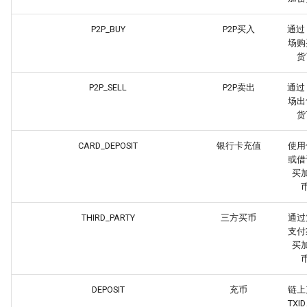
P2P_BUY
P2P买入
通过 
场购
货
P2P_SELL
P2P卖出
通过 
场出
货
CARD_DEPOSIT
银行卡充值
使用
或借
买
THIRD_PARTY
三方买币
通过
支付
买
DEPOSIT
充币
链上
TXI