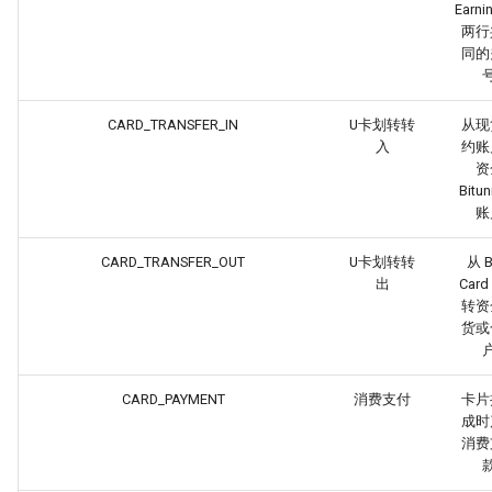
Earn
两行
同的
CARD_TRANSFER_IN
U卡划转转
从现
入
约账
资
Bitun
账
CARD_TRANSFER_OUT
U卡划转转
从 B
出
Car
转资
货或
CARD_PAYMENT
消费支付
卡片
成时
消费