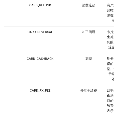
CARD_REFUND
消费退款
商户
账时
消费
CARD_REVERSAL
冲正回退
卡片
生冲
到的
退
CARD_CASHBACK
返现
刷卡
得的
励。
示
CARD_FX_FEE
外汇手續费
以非
币消
取的
续费
表示