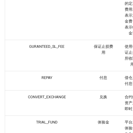
的定
费用
表示
金费
表示
金
GURANTEED_SL_FEE
保证止损费
使用
用
证止
所收
REPAY
付息
借仓
付息
CONVERT_EXCHANGE
兑换
合约
资产
即时
TRIAL_FUND
体验金
平台
体验