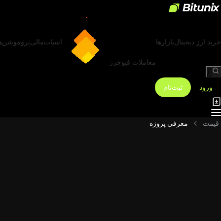
خرید ارز دیجیتال
بازارها
اسپات
مالی
پروموشن‌ه
معاملات فیوچرز
/
ورود
ثبت‌نام
قیمت
معرفی پروژه