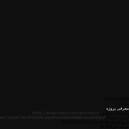
Cronos
(CRO)
معامله
معرفی پروژه
وب‌سایت رسمی
https://www.crypto.com/en/chain
آدرس قرارداد
/token/0xa0b73e1ff0b80914ab6fe0444e65848c4c34450b
تاریخ انتشار
2018-11-12 16:00:00 PM
عرضه کل
30.26B