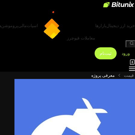
خرید ارز دیجیتال
بازارها
اسپات
مالی
پروموشن‌ه
معاملات فیوچرز
/
ورود
ثبت‌نام
قیمت
معرفی پروژه