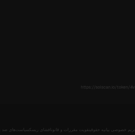
https://solscan.io/toke
ریم خصوصی
بیانیه حقوقی
تقویت مقررات و قانون
افشای ریسک
سیاست‌های ضد پ