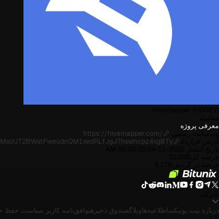
Hivemapper
(HONEY)
معامله
معرفی پروژه
وب‌سایت رسمی
https://hivemapper.com/
آدرس قرارداد
n/4vMsoUT2BWatFweudnQM1xedRLfJgJ7hswhcpz4xgBTy
تاریخ انتشار
2022-11-04 00:00:00 AM
عرضه کل
10.00B
عرضه در گردش
5.17B
شرکت
درباره بیت یونیکس
اطلاعیه‌ها
وبلاگ
صندوق ذخیره
توافق‌نامه کاربر
سیاست حفظ ح
بازار