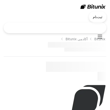
ثبت‌نام
Bitunix
آکادمی Bitunix