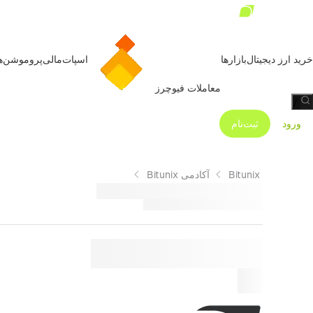
خرید ارز دیجیتال
بازارها
اسپات
مالی
پروموشن‌ه
معاملات فیوچرز
/
ورود
ثبت‌نام
Bitunix
آکادمی Bitunix