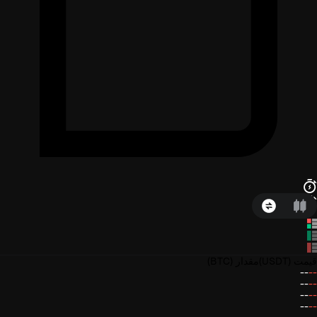
قیمت
(USDT)
مقدار
(BTC)
--
--
--
--
--
--
--
--