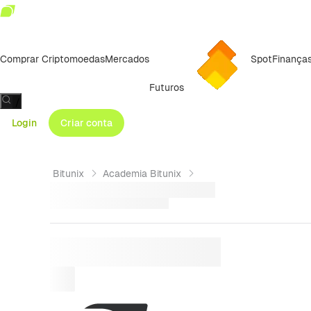
Comprar Criptomoedas
Mercados
Spot
Finança
Futuros
/
Login
Criar conta
Bitunix
Academia Bitunix