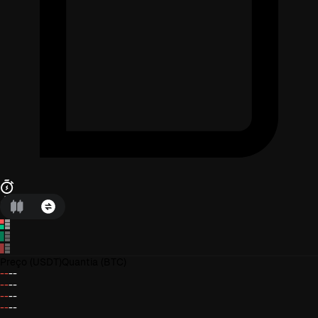
Preço
(USDT)
Quantia
(BTC)
--
--
--
--
--
--
--
--