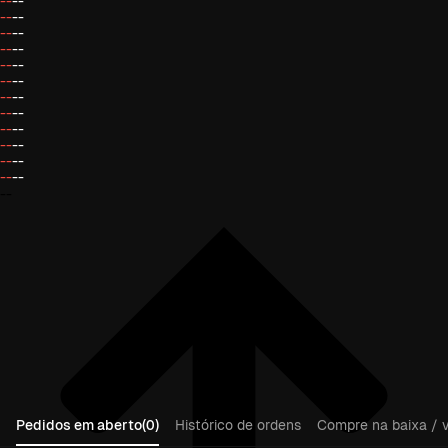
--
--
--
--
--
--
--
--
--
--
--
--
--
--
--
--
--
--
--
--
--
--
--
--
--
Pedidos em aberto(0)
Histórico de ordens
Compre na baixa / v