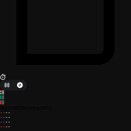
Giá
(USDT)
Số lượng
(BTC)
--
--
--
--
--
--
--
--