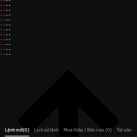
--
--
--
--
--
--
--
--
--
--
--
--
--
--
--
--
--
--
--
--
--
--
--
--
--
Lệnh mở(0)
Lịch sử lệnh
Mua thấp / Bán cao (0)
Tài sản