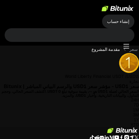
إنشاء حساب
سعر
مقدمة المشروع
World Liberty Financial USDT
(USD1)
تجارة
سعر USD1 - مؤشر سعر USD1 والرسم البياني المباشر | Bitunix
السعر الحالي لعملة USD1 هو
--، بقيمة سوقية تبلغ
0 USDT. اكتشف السعر الحالي، وحجم
التداول، والبيانات التاريخية، وأخبار USD1، والمزيد.
24H
7D
1M
3M
1Y
YTD