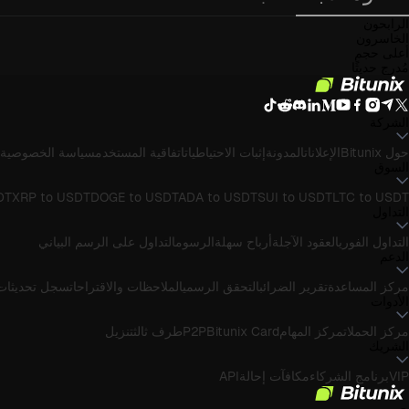
الرابحون
الخاسرون
أعلى حجم
مُدرج حديثًا
الشركة
حول Bitunix
الإعلانات
المدونة
إثبات الاحتياطيات
اتفاقية المستخدم
سياسة الخصوصية
السوق
DT
XRP to USDT
DOGE to USDT
ADA to USDT
SUI to USDT
LTC to USDT
التداول
التداول الفوري
العقود الآجلة
أرباح سهلة
الرسوم
التداول على الرسم البياني
الدعم
مركز المساعدة
تقرير الضرائب
التحقق الرسمي
الملاحظات والاقتراحات
سجل تحديثات 
الأدوات
مركز الحملات
مركز المهام
Bitunix Card
P2P
طرف ثالث
تنزيل
الشريك
برنامج الشركاء
مكافآت إحالة
API