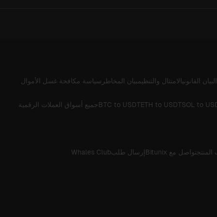
البيان القانوني
الامتثال والتنظيم
بيان المخاطر
سياسة مكافحة غسل الأموال
SOL to US
ETH to USDT
BTC to USDT
جميع أسواق العملات الرقمية
المنتج
تواصل مع Bitunix
إرسال طلب
Whales Club