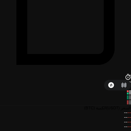
السعر
(USDT)
الكمية
(BTC)
--
--
--
--
--
--
--
--