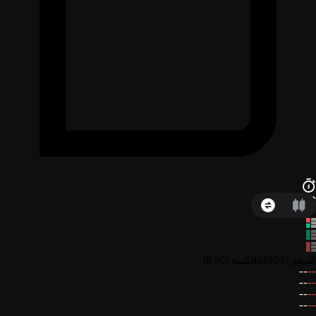
السعر
(USDT)
الكمية
(BTC)
--
--
--
--
--
--
--
--