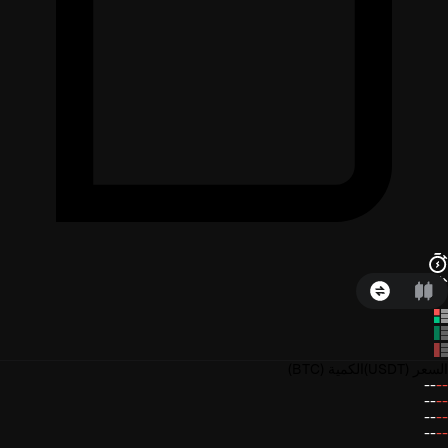
السعر
(USDT)
الكمية
(BTC)
--
--
--
--
--
--
--
--