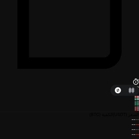
السعر
(USDT)
الكمية
(BTC)
--
--
--
--
--
--
--
--