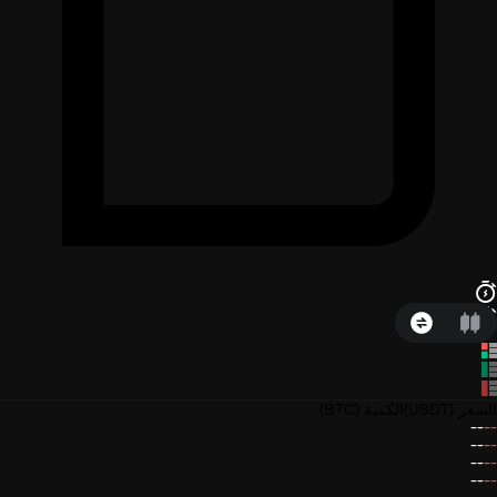
السعر
(USDT)
الكمية
(BTC)
--
--
--
--
--
--
--
--