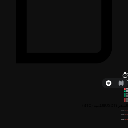
السعر
(USDT)
الكمية
(BTC)
--
--
--
--
--
--
--
--