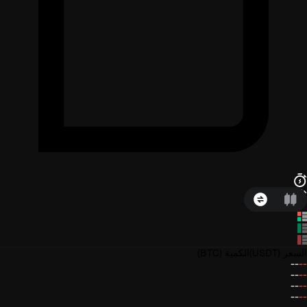
السعر
(USDT)
الكمية
(BTC)
--
--
--
--
--
--
--
--