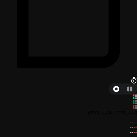
السعر
(USDT)
الكمية
(BTC)
--
--
--
--
--
--
--
--