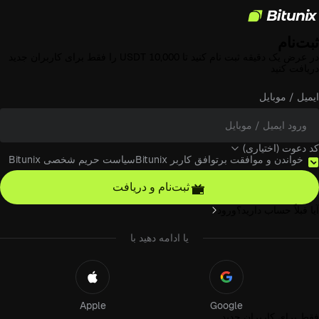
ساب Bitunix خود را ایجاد کنید
ثبت‌نام
در عرض یک دقیقه ثبت نام کنید تا
10,000 USDT
را فقط برای کاربران جدید
دریافت کنید
ایمیل / موبایل
کد دعوت (اختیاری)
خواندن و موافقت بر
توافق کاربر Bitunix
سیاست حریم شخصی Bitunix
ثبت‌نام و دریافت
آیا قبلاً حساب دارید؟
ورود
یا ادامه دهید با
Apple
Google
فقط برای کاربران جدید