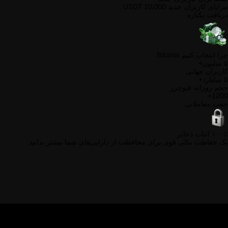
مزایای کاربران جدید
10,000 USDT
دریافت یکباره
چرا انتخاب کنیم
Bitunix
۵ میلیون+
کاربران جهانی
۵ میلیارد+
حجم روزانه فیوچرز
1200+
جفت معاملاتی
۱۰۰٪ اثبات ذخایر
یک حفاظت مالی قوی برای محافظت از دارایی‌های شما
بیشتر بدانید