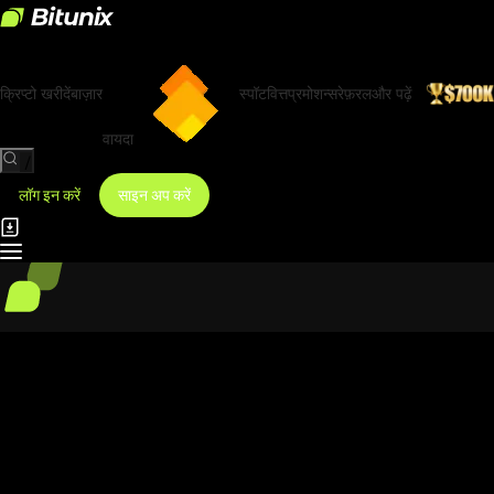
क्रिप्टो खरीदें
बाज़ार
स्पॉट
वित्त
प्रमोशन्स
रेफ़रल
और पढ़ें
वायदा
/
लॉग इन करें
साइन अप करें