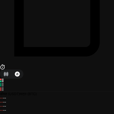
कीमत
(USDT)
मात्रा
(BTC)
--
--
--
--
--
--
--
--