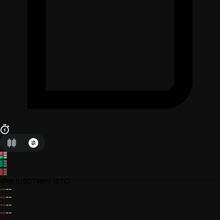
कीमत
(USDT)
मात्रा
(BTC)
--
--
--
--
--
--
--
--