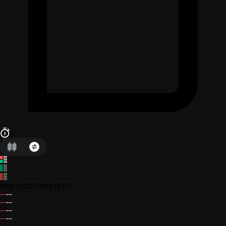
कीमत
(USDT)
मात्रा
(BTC)
--
--
--
--
--
--
--
--