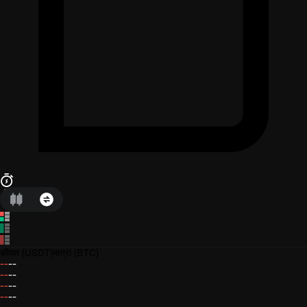
कीमत
(USDT)
मात्रा
(BTC)
--
--
--
--
--
--
--
--