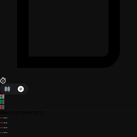
कीमत
(USDT)
मात्रा
(BTC)
--
--
--
--
--
--
--
--