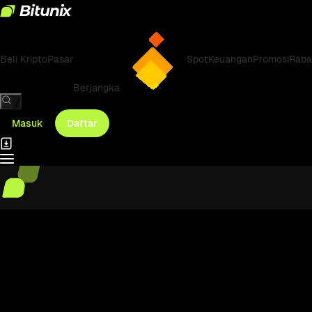
Beli Kripto
Pasar
Spot
Keuangan
Promosi
Raba
Berjangka
/
Masuk
Daftar