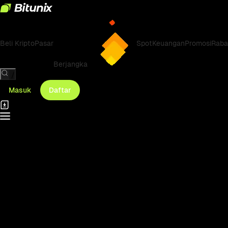
Beli Kripto
Pasar
Spot
Keuangan
Promosi
Raba
Berjangka
/
Masuk
Daftar