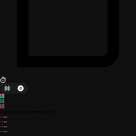
Harga
(USDT)
Jumlah
(BTC)
--
--
--
--
--
--
--
--