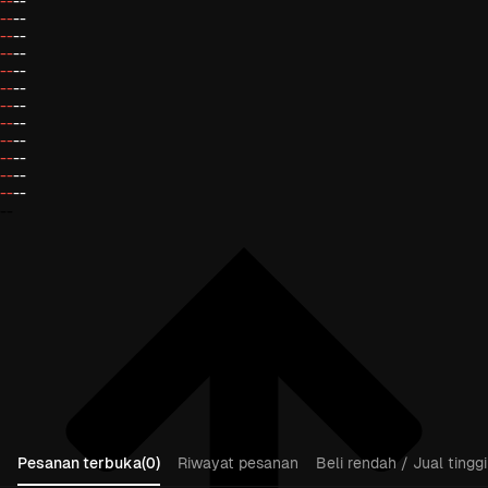
--
--
--
--
--
--
--
--
--
--
--
--
--
--
--
--
--
--
--
--
--
--
--
--
--
Pesanan terbuka(0)
Riwayat pesanan
Beli rendah / Jual tinggi