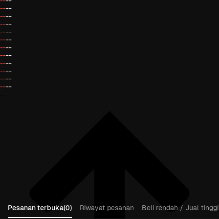
--
--
--
--
--
--
--
--
--
--
--
--
--
--
--
--
--
--
--
--
--
--
--
--
--
Pesanan terbuka(0)
Riwayat pesanan
Beli rendah / Jual tinggi