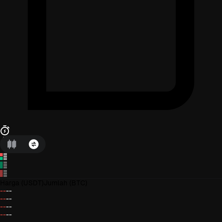
Harga
(USDT)
Jumlah
(BTC)
--
--
--
--
--
--
--
--