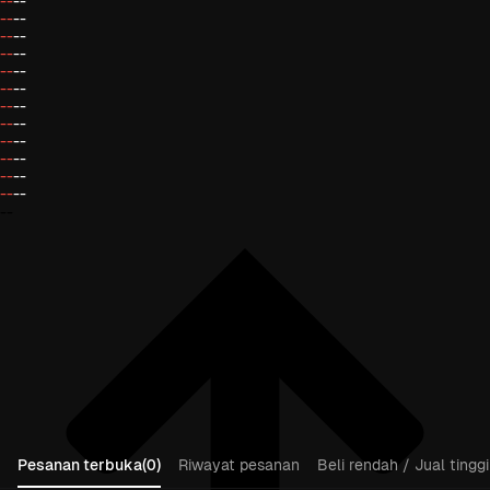
--
--
--
--
--
--
--
--
--
--
--
--
--
--
--
--
--
--
--
--
--
--
--
--
--
Pesanan terbuka(0)
Riwayat pesanan
Beli rendah / Jual tinggi