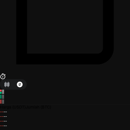
Harga
(USDT)
Jumlah
(BTC)
--
--
--
--
--
--
--
--