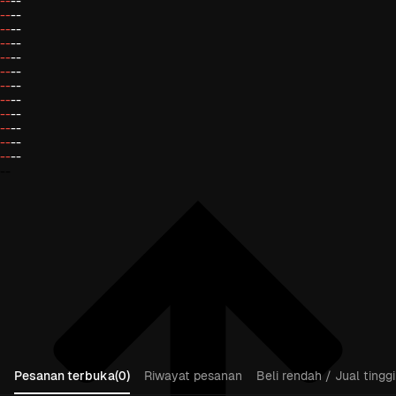
--
--
--
--
--
--
--
--
--
--
--
--
--
--
--
--
--
--
--
--
--
--
--
--
--
Pesanan terbuka(0)
Riwayat pesanan
Beli rendah / Jual tinggi