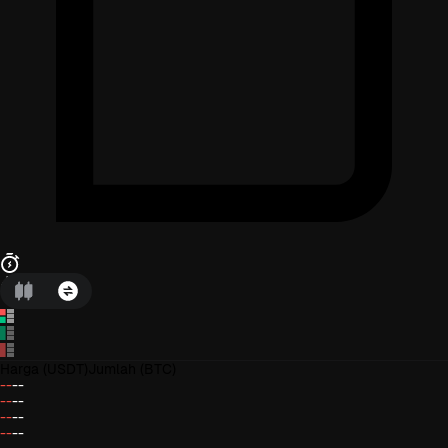
Harga
(USDT)
Jumlah
(BTC)
--
--
--
--
--
--
--
--