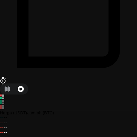
Harga
(USDT)
Jumlah
(BTC)
--
--
--
--
--
--
--
--