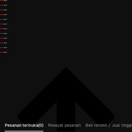
--
--
--
--
--
--
--
--
--
--
--
--
--
--
--
--
--
--
--
--
--
--
--
--
--
Pesanan terbuka(0)
Riwayat pesanan
Beli rendah / Jual tinggi