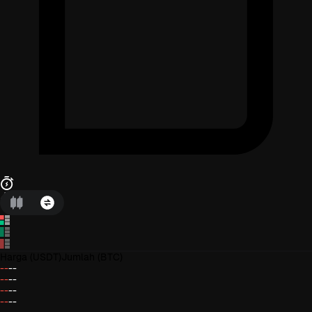
Harga
(USDT)
Jumlah
(BTC)
--
--
--
--
--
--
--
--