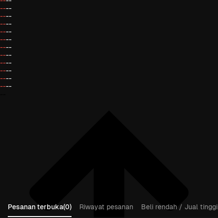
--
--
--
--
--
--
--
--
--
--
--
--
--
--
--
--
--
--
--
--
--
--
--
--
--
Pesanan terbuka(0)
Riwayat pesanan
Beli rendah / Jual tinggi