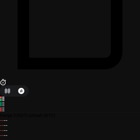
Harga
(USDT)
Jumlah
(BTC)
--
--
--
--
--
--
--
--