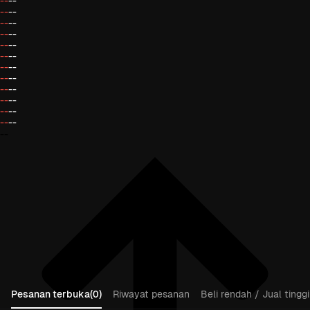
--
--
--
--
--
--
--
--
--
--
--
--
--
--
--
--
--
--
--
--
--
--
--
--
--
Pesanan terbuka(0)
Riwayat pesanan
Beli rendah / Jual tinggi