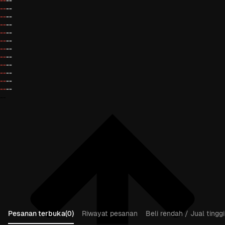
--
--
--
--
--
--
--
--
--
--
--
--
--
--
--
--
--
--
--
--
--
--
--
--
--
Pesanan terbuka(0)
Riwayat pesanan
Beli rendah / Jual tinggi