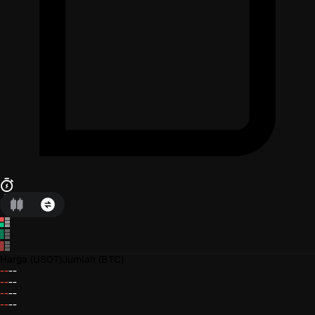
Harga
(USDT)
Jumlah
(BTC)
--
--
--
--
--
--
--
--