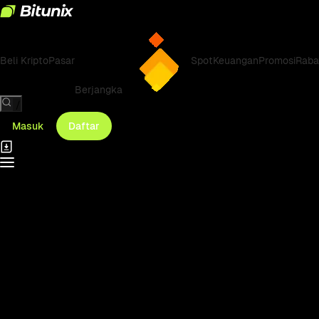
Beli Kripto
Pasar
Spot
Keuangan
Promosi
Raba
Berjangka
/
Masuk
Daftar