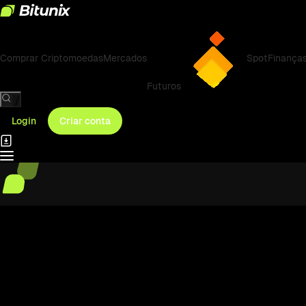
Comprar Criptomoedas
Mercados
Spot
Finança
Futuros
/
Login
Criar conta