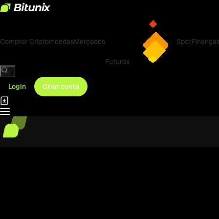
Comprar Criptomoedas
Mercados
Spot
Finança
Futuros
/
Login
Criar conta