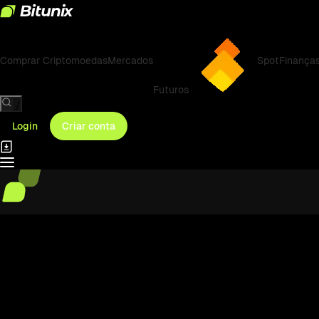
Comprar Criptomoedas
Mercados
Spot
Finança
Futuros
/
Login
Criar conta