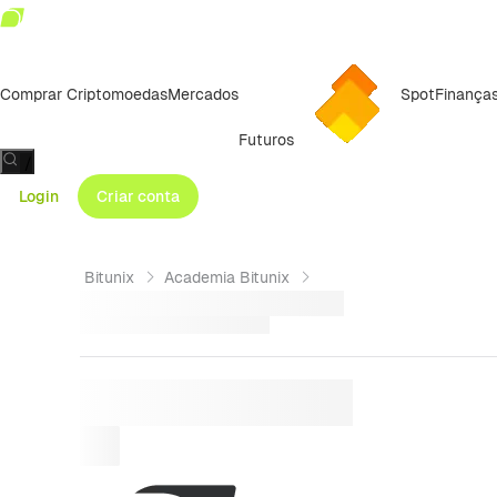
Comprar Criptomoedas
Mercados
Spot
Finança
Futuros
/
Login
Criar conta
Bitunix
Academia Bitunix