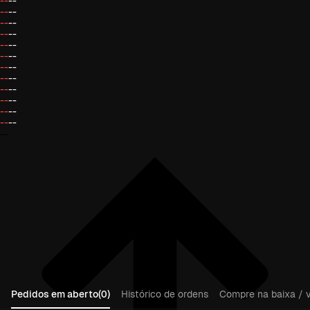
--
--
--
--
--
--
--
--
--
--
--
--
--
--
--
--
--
--
--
--
--
--
--
--
--
Pedidos em aberto(0)
Histórico de ordens
Compre na baixa / v