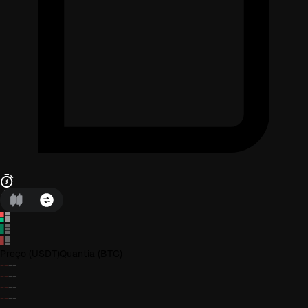
Preço
(USDT)
Quantia
(BTC)
--
--
--
--
--
--
--
--