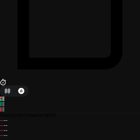
Preço
(USDT)
Quantia
(BTC)
--
--
--
--
--
--
--
--