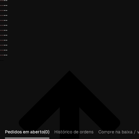
--
--
--
--
--
--
--
--
--
--
--
--
--
--
--
--
--
--
--
--
--
--
--
--
--
Pedidos em aberto(0)
Histórico de ordens
Compre na baixa / v