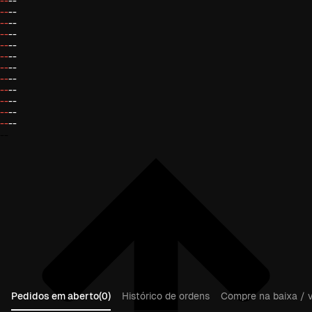
--
--
--
--
--
--
--
--
--
--
--
--
--
--
--
--
--
--
--
--
--
--
--
--
--
Pedidos em aberto(0)
Histórico de ordens
Compre na baixa / v