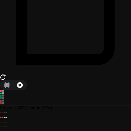
Preço
(USDT)
Quantia
(BTC)
--
--
--
--
--
--
--
--