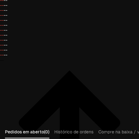
--
--
--
--
--
--
--
--
--
--
--
--
--
--
--
--
--
--
--
--
--
--
--
--
--
Pedidos em aberto(0)
Histórico de ordens
Compre na baixa / v