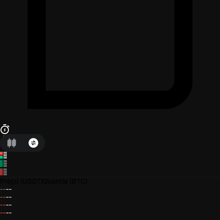
Preço
(USDT)
Quantia
(BTC)
--
--
--
--
--
--
--
--