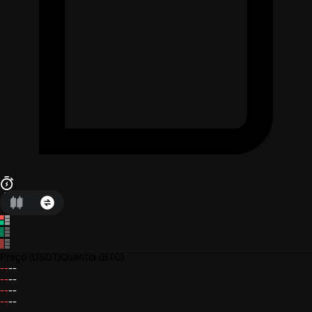
Preço
(USDT)
Quantia
(BTC)
--
--
--
--
--
--
--
--