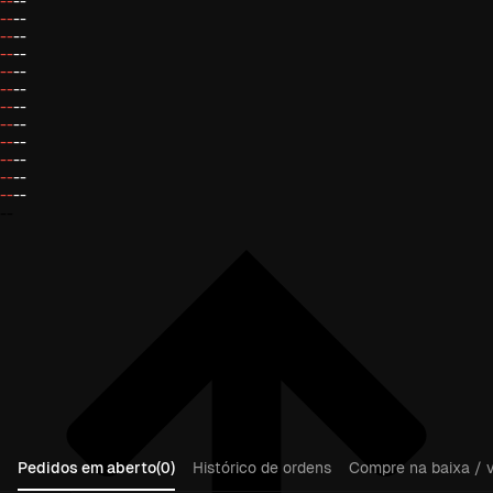
--
--
--
--
--
--
--
--
--
--
--
--
--
--
--
--
--
--
--
--
--
--
--
--
--
Pedidos em aberto(0)
Histórico de ordens
Compre na baixa / v