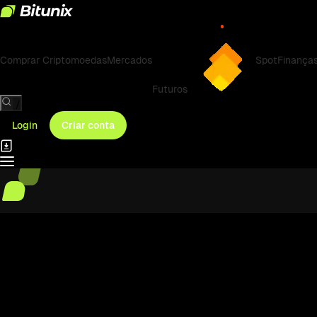
Comprar Criptomoedas
Mercados
Spot
Finança
Futuros
/
Login
Criar conta