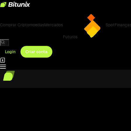
Comprar Criptomoedas
Mercados
Spot
Finança
Futuros
/
Login
Criar conta