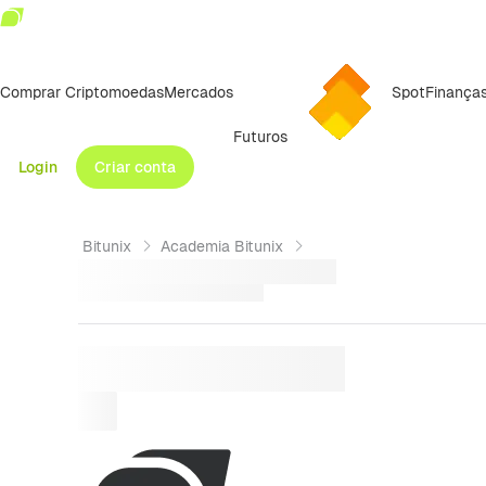
Comprar Criptomoedas
Mercados
Spot
Finança
Futuros
Login
Criar conta
Bitunix
Academia Bitunix