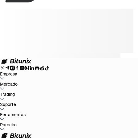
Empresa
Sobre Bitunix
Mercado
Anúncios
Blog
Prova de Reservas
Termo de Acordo do
Usuário
Política de Privacidade
Declaração Legal
Reforço Regulatório
e Legal
Divulgação de Risco
Políticas AML
BTC to USDT
Trading
ETH to USDT
SOL to USDT
XRP to USDT
DOGE to
USDT
ADA to USDT
SUI to USDT
LTC to USDT
Todos os Mercados
Cripto
Spot
Suporte
Futuros
Ganhos Fáceis
Taxas
Negociação no gráfico
Central de Ajuda
Ferramentas
Relatório Fiscal
Verificação Oficial
Sugestões
Registo
de alterações do produto
Contactar Bitunix
Enviar Pedido
Whales
Club
Promoções
Parceiro
Central de Tarefas
P2P Trading
Bitunix
Card
Terceiros
Baixar
VIP
Programa de Afiliados
Reembolsos por Indicação
API